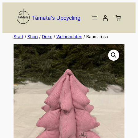
Zum
Inhalt
Tamata's Upcycling
springen
Start
/
Shop
/
Deko
/
Weihnachten
/ Baum-rosa