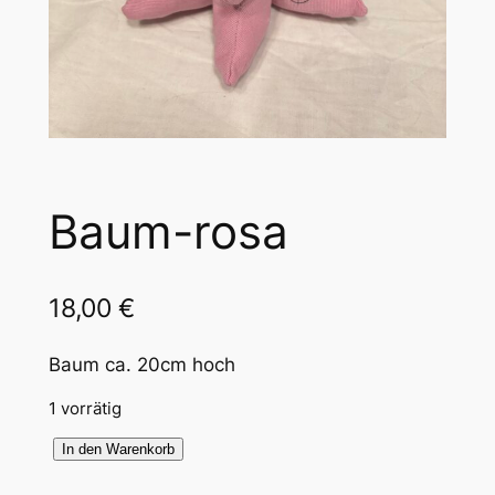
Baum-rosa
18,00
€
Baum ca. 20cm hoch
1 vorrätig
B
In den Warenkorb
a