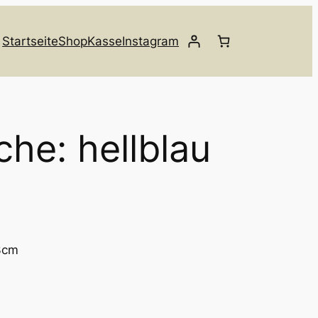
Startseite
Shop
Kasse
Instagram
che: hellblau
3cm