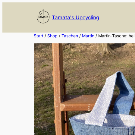
Zum
Inhalt
Tamata's Upcycling
springen
Start
/
Shop
/
Taschen
/
Martin
/ Martin-Tasche: hel