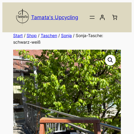
Zum
Inhalt
Tamata's Upcycling
springen
Start
/
Shop
/
Taschen
/
Sonja
/ Sonja-Tasche:
schwarz-weiß