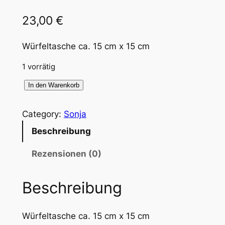
23,00
€
Würfeltasche ca. 15 cm x 15 cm
1 vorrätig
S
In den Warenkorb
o
n
Category:
Sonja
j
Beschreibung
a
-
Rezensionen (0)
T
a
Beschreibung
s
c
Würfeltasche ca. 15 cm x 15 cm
h