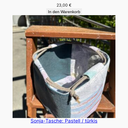
g
23,00
€
e
In den Warenkorb
Sonja-Tasche: Pastell / türkis