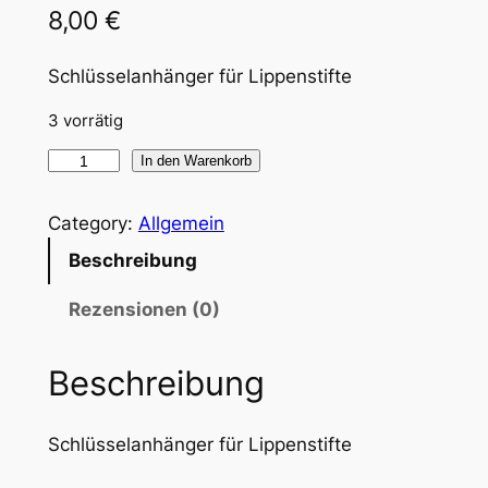
8,00
€
Schlüsselanhänger für Lippenstifte
3 vorrätig
L
In den Warenkorb
i
p
Category:
Allgemein
p
Beschreibung
e
n
Rezensionen (0)
s
t
Beschreibung
i
f
Schlüsselanhänger für Lippenstifte
t
-