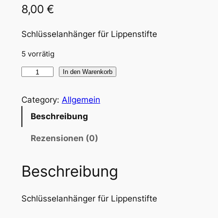
8,00
€
Schlüsselanhänger für Lippenstifte
5 vorrätig
L
In den Warenkorb
i
p
Category:
Allgemein
p
Beschreibung
e
n
Rezensionen (0)
s
t
Beschreibung
i
f
Schlüsselanhänger für Lippenstifte
t
-