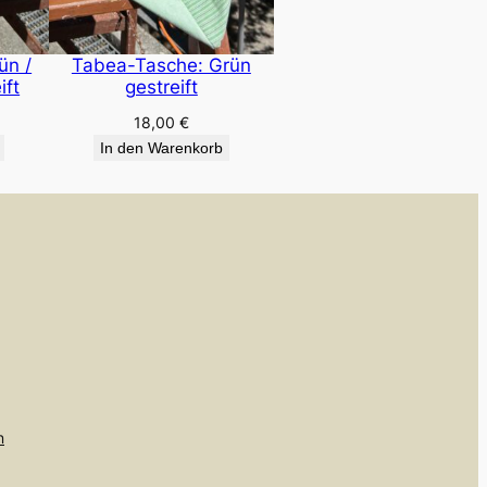
ün /
Tabea-Tasche: Grün
ift
gestreift
18,00
€
In den Warenkorb
n