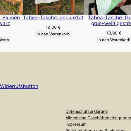
e
: Blumen
Tabea-Tasche: gepunktet
Tabea-Tasche: Gr
hwarz
grün-weiß gestre
19,00
€
€
18,00
€
In den Warenkorb
nkorb
In den Warenkorb
Widerrufsbutton
Datenschutzerklärung
Allgemeine Geschäftsbedingunge
Impressum
Rückerstattung und Rückgaben