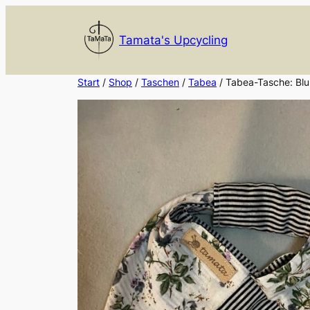
Zum
Inhalt
Tamata's Upcycling
springen
Start
/
Shop
/
Taschen
/
Tabea
/ Tabea-Tasche: Blu