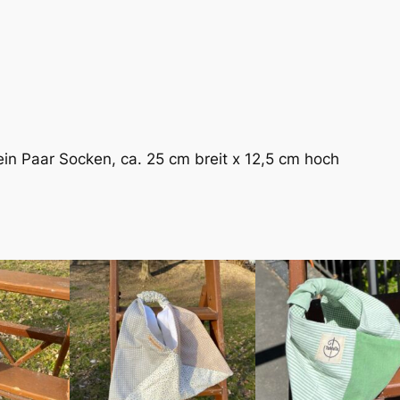
u
m
e
n
g
e
s
 ein Paar Socken, ca. 25 cm breit x 12,5 cm hoch
t
r
e
i
f
t
M
e
n
g