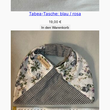
e
n
Tabea-Tasche: blau / rosa
g
19,00
€
e
In den Warenkorb