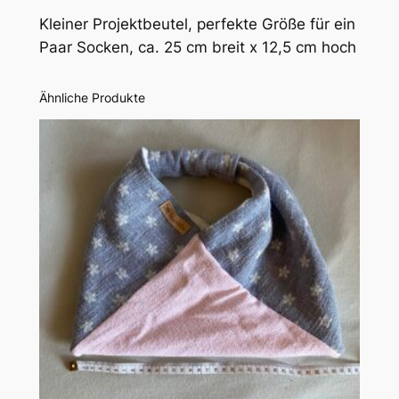
c
Kleiner Projektbeutel, perfekte Größe für ein
h
Paar Socken, ca. 25 cm breit x 12,5 cm hoch
e
:
G
Ähnliche Produkte
r
ü
n
g
e
s
t
r
e
i
f
t
M