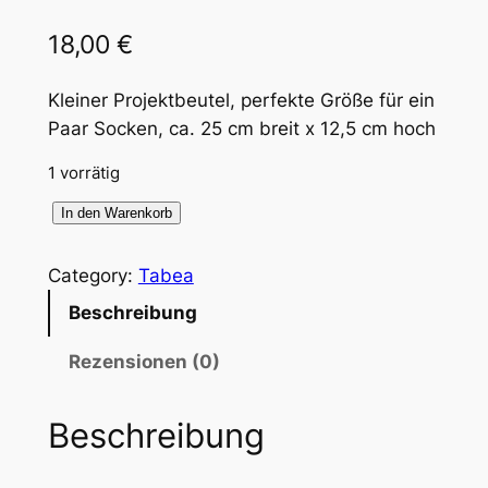
18,00
€
Kleiner Projektbeutel, perfekte Größe für ein
Paar Socken, ca. 25 cm breit x 12,5 cm hoch
1 vorrätig
T
In den Warenkorb
a
b
Category:
Tabea
e
Beschreibung
a
-
Rezensionen (0)
T
a
Beschreibung
s
c