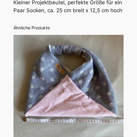
Kleiner Projektbeutel, perfekte Größe für ein
h
Paar Socken, ca. 25 cm breit x 12,5 cm hoch
e
:
G
Ähnliche Produkte
r
ü
n
k
a
r
o
M
e
n
g
e