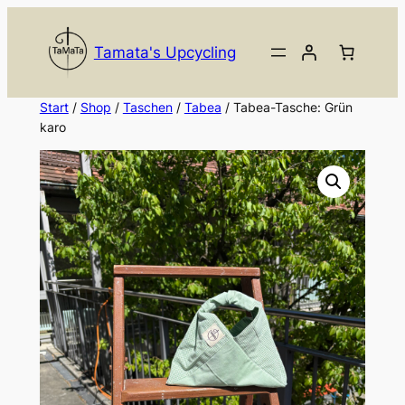
Zum
Inhalt
Tamata's Upcycling
springen
Start
/
Shop
/
Taschen
/
Tabea
/ Tabea-Tasche: Grün
karo