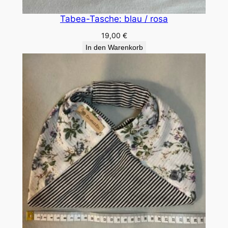
n
g
Tabea-Tasche: blau / rosa
e
19,00
€
In den Warenkorb