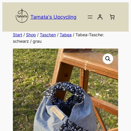
Zum
Inhalt
Tamata's Upcycling
springen
Start
/
Shop
/
Taschen
/
Tabea
/ Tabea-Tasche:
schwarz / grau