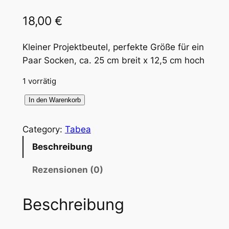
18,00
€
Kleiner Projektbeutel, perfekte Größe für ein
Paar Socken, ca. 25 cm breit x 12,5 cm hoch
1 vorrätig
T
In den Warenkorb
a
b
Category:
Tabea
e
Beschreibung
a
-
Rezensionen (0)
T
a
Beschreibung
s
c