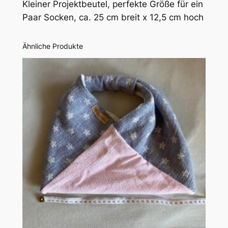
Kleiner Projektbeutel, perfekte Größe für ein
h
Paar Socken, ca. 25 cm breit x 12,5 cm hoch
e
:
s
Ähnliche Produkte
c
h
w
a
r
z
/
g
r
a
u
M
e